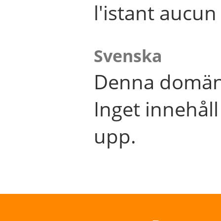
l'istant aucu
Svenska
Denna domän 
Inget innehål
upp.